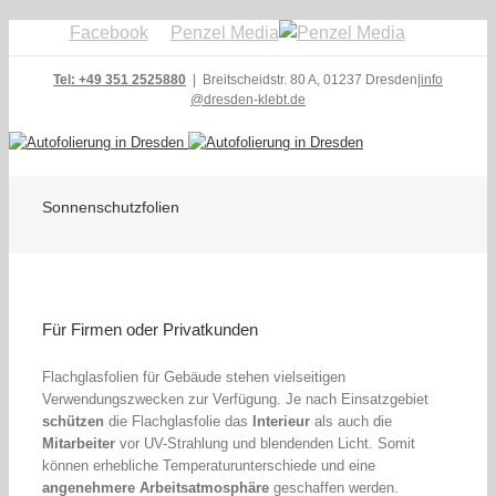
Facebook
Penzel Media
Tel: +49 351 2525880
| Breitscheidstr. 80 A, 01237 Dresden
|
info
@dresden-klebt.de
Sonnenschutzfolien
Für Firmen oder Privatkunden
Flachglasfolien für Gebäude stehen vielseitigen
Verwendungszwecken zur Verfügung. Je nach Einsatzgebiet
schützen
die Flachglasfolie das
Interieur
als auch die
Mitarbeiter
vor UV-Strahlung und blendenden Licht. Somit
können erhebliche Temperaturunterschiede und eine
angenehmere Arbeitsatmosphäre
geschaffen werden.