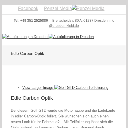
Facebook
Penzel Media
Tel: +49 351 2525880
| Breitscheidstr. 80 A, 01237 Dresden
|
info
@dresden-klebt.de
Edle Carbon Optik
View Larger Image
Edle Carbon Optik
Bei diesem Golf GTD wurde die Motorhaube und die Ladekante
in edler Carbon-Optik foliert. Sie wünschen sich auch einen
neuen Look für Ihr Fahrzeug? – Mit Teilfolierung lässt sich die
Optik schnell und preiswert ändern – zum Beispiel durch