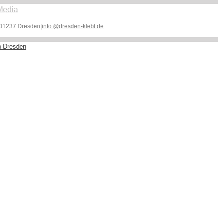
, 01237 Dresden
|
info @dresden-klebt.de