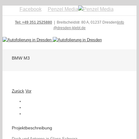
Facebook
Penzel Media
Tel: +49 351 2525880
| Breitscheidstr. 80 A, 01237 Dresden
|
info
@dresden-klebt.de
BMW M3
Zurück
Vor
Projektbeschreibung
Dach und Antenne in Glanz-Schwarz